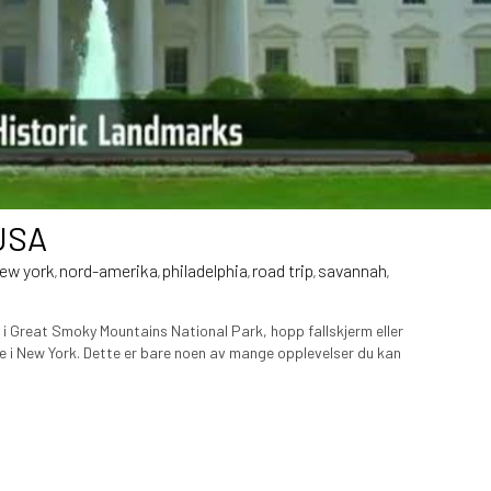
 USA
ew york
nord-amerika
philadelphia
road trip
savannah
,
,
,
,
,
i Great Smoky Mountains National Park, hopp fallskjerm eller
re i New York. Dette er bare noen av mange opplevelser du kan