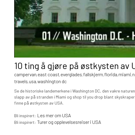
10 ting å gjøre på østkysten av
campervan
east coast
everglades
fallskjerm
florida
miami
n
,
,
,
,
,
,
travels
usa
washington dc
,
,
Se de historiske landemerkene i Washington DC, den vakre naturen 
slapp av på stranden i Miami og shop til you drop blant skyskrape
finne på østkysten av USA.
Les mer om USA
Bli inspirert:
Turer og opplevelsesreiser i USA
Bli inspirert: