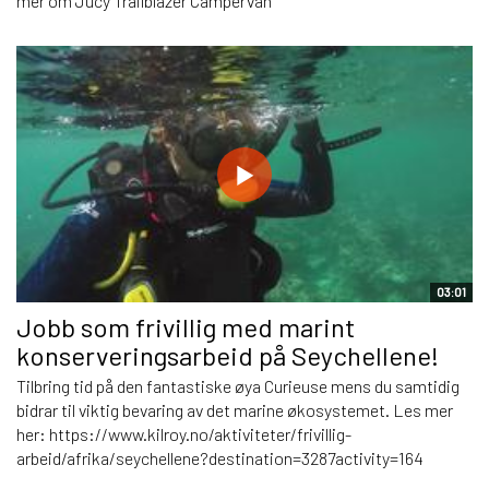
mer om Jucy Trailblazer Campervan
03:01
Jobb som frivillig med marint
konserveringsarbeid på Seychellene!
Tilbring tid på den fantastiske øya Curieuse mens du samtidig
bidrar til viktig bevaring av det marine økosystemet. Les mer
her: https://www.kilroy.no/aktiviteter/frivillig-
arbeid/afrika/seychellene?destination=3287activity=164