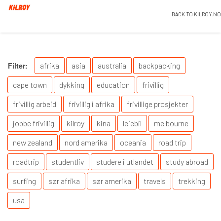
BACK TO KILROY.NO
Filter:
afrika
asia
australia
backpacking
cape town
dykking
education
frivillig
frivillig arbeid
frivillig i afrika
frivillige prosjekter
jobbe frivillig
kilroy
kina
leiebil
melbourne
new zealand
nord amerika
oceania
road trip
roadtrip
studentliv
studere i utlandet
study abroad
surfing
sør afrika
sør amerika
travels
trekking
usa