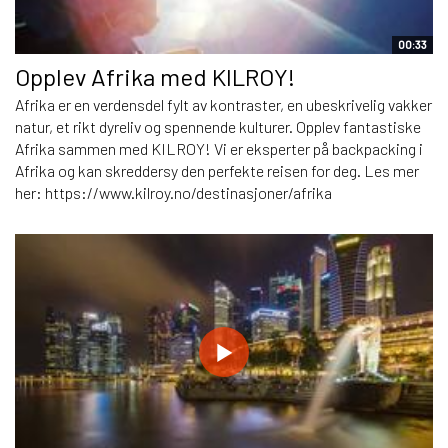
00:33
Opplev Afrika med KILROY!
Afrika er en verdensdel fylt av kontraster, en ubeskrivelig vakker
natur, et rikt dyreliv og spennende kulturer. Opplev fantastiske
Afrika sammen med KILROY! Vi er eksperter på backpacking i
Afrika og kan skreddersy den perfekte reisen for deg. Les mer
her: https://www.kilroy.no/destinasjoner/afrika