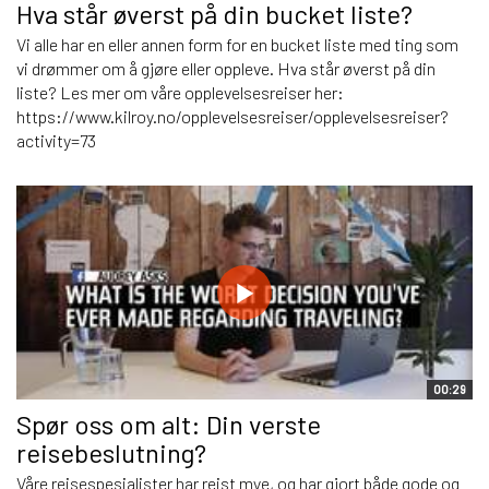
Hva står øverst på din bucket liste?
Vi alle har en eller annen form for en bucket liste med ting som
vi drømmer om å gjøre eller oppleve. Hva står øverst på din
liste? Les mer om våre opplevelsesreiser her:
https://www.kilroy.no/opplevelsesreiser/opplevelsesreiser?
activity=73
00:29
Spør oss om alt: Din verste
reisebeslutning?
Våre reisespesialister har reist mye, og har gjort både gode og