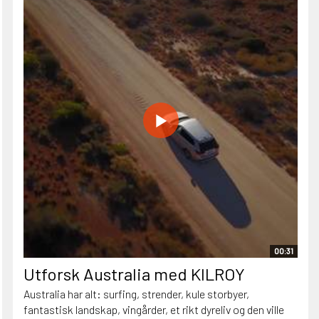
00:31
Utforsk Australia med KILROY
Australia har alt: surfing, strender, kule storbyer,
fantastisk landskap, vingårder, et rikt dyreliv og den ville