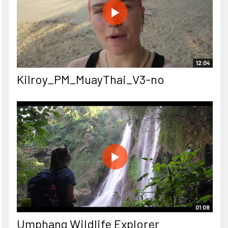
12:04
Kilroy_PM_MuayThai_V3-no
01:08
Umphang Wildlife Explorer