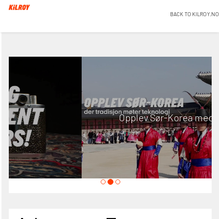
BACK TO KILROY.NO
Opplev Sør-Korea med KILROY