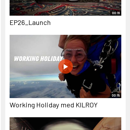
00:16
EP26_Launch
00:15
Working Holiday med KILROY