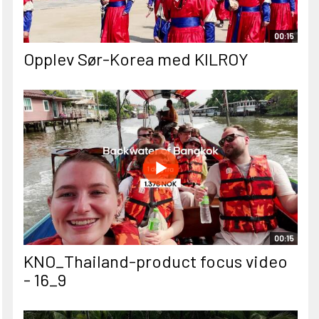
00:15
Opplev Sør-Korea med KILROY
00:15
KNO_Thailand-product focus video
- 16_9