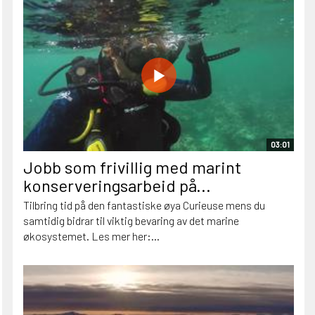
03:01
Jobb som frivillig med marint
konserveringsarbeid på...
Tilbring tid på den fantastiske øya Curieuse mens du
samtidig bidrar til viktig bevaring av det marine
økosystemet. Les mer her:...