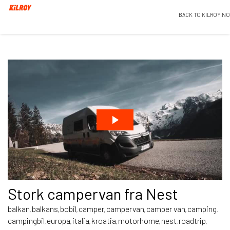
BACK TO KILROY.NO
Stork campervan fra Nest
balkan
balkans
bobil
camper
campervan
camper van
camping
,
,
,
,
,
,
,
campingbil
europa
italia
kroatia
motorhome
nest
roadtrip
,
,
,
,
,
,
,