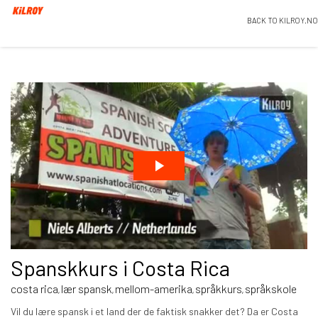
BACK TO KILROY.NO
Spanskkurs i Costa Rica
costa rica
lær spansk
mellom-amerika
språkkurs
språkskole
,
,
,
,
Vil du lære spansk i et land der de faktisk snakker det? Da er Costa