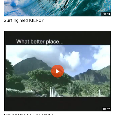
00:36
Surfing med KILROY
01:37
Hawaii Pacific University