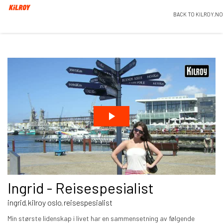
BACK TO KILROY.NO
Ingrid - Reisespesialist
ingrid
kilroy oslo
reisespesialist
,
,
Min største lidenskap i livet har en sammensetning av følgende