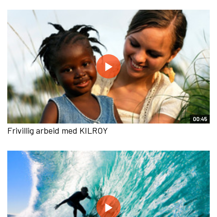
00:45
Frivillig arbeid med KILROY