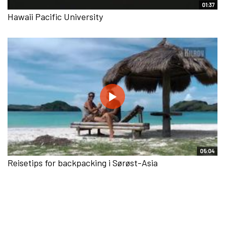
01:37
Hawaii Pacific University
05:04
Reisetips for backpacking i Sørøst-Asia