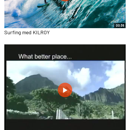
00:36
Surfing med KILROY