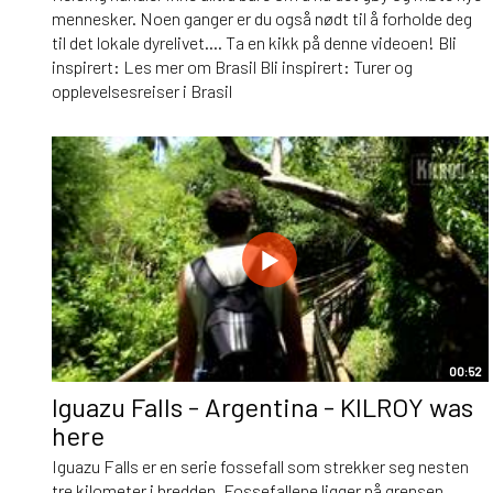
mennesker. Noen ganger er du også nødt til å forholde deg
til det lokale dyrelivet.... Ta en kikk på denne videoen! Bli
inspirert: Les mer om Brasil Bli inspirert: Turer og
opplevelsesreiser i Brasil
00:52
Iguazu Falls - Argentina - KILROY was
here
Iguazu Falls er en serie fossefall som strekker seg nesten
tre kilometer i bredden. Fossefallene ligger på grensen