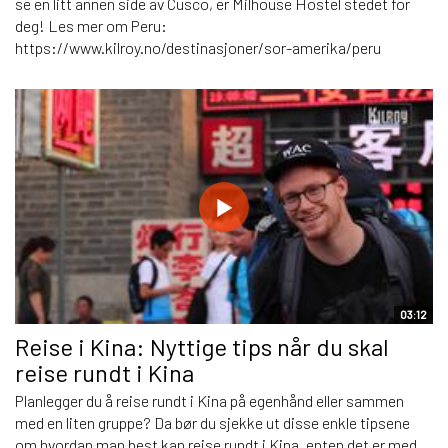
se en litt annen side av Cusco, er Milhouse Hostel stedet for
deg! Les mer om Peru:
https://www.kilroy.no/destinasjoner/sor-amerika/peru
03:12
Reise i Kina: Nyttige tips når du skal
reise rundt i Kina
Planlegger du å reise rundt i Kina på egenhånd eller sammen
med en liten gruppe? Da bør du sjekke ut disse enkle tipsene
om hvordan man best kan reise rundt i Kina, enten det er med