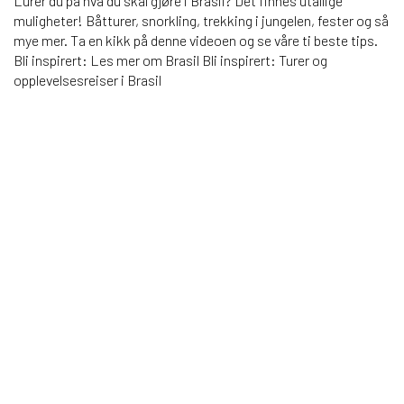
Lurer du på hva du skal gjøre i Brasil? Det finnes utallige
muligheter! Båtturer, snorkling, trekking i jungelen, fester og så
mye mer. Ta en kikk på denne videoen og se våre ti beste tips.
Bli inspirert: Les mer om Brasil Bli inspirert: Turer og
opplevelsesreiser i Brasil